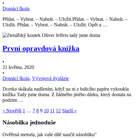
•
Domácí škola
Přidat. – Vybrat. – Nahrát. – Uložit.Přidat. – Vybrat. – Nahrát. –
Uložit. Přidat. – Vybrat. – Nahrát. – Uložit. Opět a …
První opravdová knížka
•
21 května, 2020
•
Domácí škola
,
Vývojová dysfázie
Dcerka skákala nadšením, když na ni z balicího papíru vykoukla
knížka Tady jsme doma. Z žádného jiného dárku, který dostala na
podzim …
« Novější
1
…
7
8
9
10
11
12
Starší »
Násobilka jednoduše
Ověřená metoda, jak vaše dítě naučit násobilku"