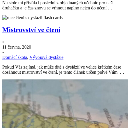
Na stole mi přistála i poslední z objednaných učebnic pro naši
druhačku a je čas znovu se vrhnout naplno nejen do učení …
Mistrovství ve čtení
•
11 června, 2020
•
Domácí škola
,
Vývojová dysfázie
Pokud Vás zajímá, jak může dítě s dysfázií ve velice krátkém čase
dosáhnout mistrovství ve čtení, je tento článek určen právě Vám. …