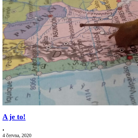
A je to!
•
4 června, 2020