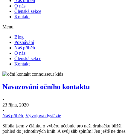
Náš příběh
O nás
Členská sekce
Kontakt
Menu
Blog
Poznávání
Náš příběh
O nás
Členská sekce
Kontakt
Navazování očního kontaktu
•
23 října, 2020
•
Náš příběh
,
Vývojová dysfázie
Slíbila jsem v článku o výběru učebnic pro naši druhačku bližší
pohled do jednotlivých knih. A svůj slib splním! Jen ještě ne dnes.