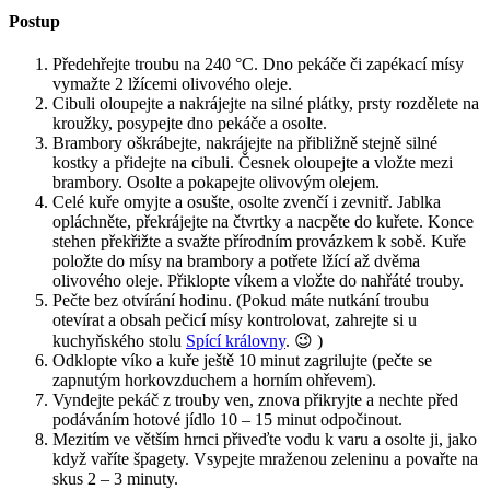
Postup
Předehřejte troubu na 240 °C.
Dno pekáče či zapékací mísy
vymažte 2 lžícemi olivového oleje.
Cibuli oloupejte a nakrájejte na silné plátky, prsty rozdělete na
kroužky, posypejte dno pekáče
a osolte.
Brambory oškrábejte, nakrájejte na přibližně stejně silné
kostky a přidejte na cibuli. Česnek oloupejte a vložte mezi
brambory. Osolte a pokapejte olivovým olejem.
Celé kuře omyjte a osušte, osolte zvenčí i zevnitř. Jablka
opláchněte, překrájejte na čtvrtky a nacpěte do kuřete. Konce
stehen překřižte a svažte přírodním provázkem k sobě. Kuře
položte do mísy na brambory a potřete lžící až dvěma
olivového oleje. Přiklopte víkem a vložte do nahřáté trouby.
Pečte bez otvírání hodinu. (Pokud máte nutkání troubu
otevírat a obsah pečicí mísy kontrolovat, zahrejte si u
kuchyňského stolu
Spící královny
. 😉 )
Odklopte víko a kuře ještě 10 minut zagrilujte (pečte se
zapnutým horkovzduchem a horním ohřevem).
Vyndejte pekáč z trouby ven, znova přikryjte a nechte před
podáváním hotové jídlo 10 – 15 minut odpočinout.
Mezitím ve větším hrnci přiveďte vodu k varu a osolte ji, jako
když vaříte špagety. Vsypejte mraženou zeleninu a povařte na
skus 2 – 3 minuty.