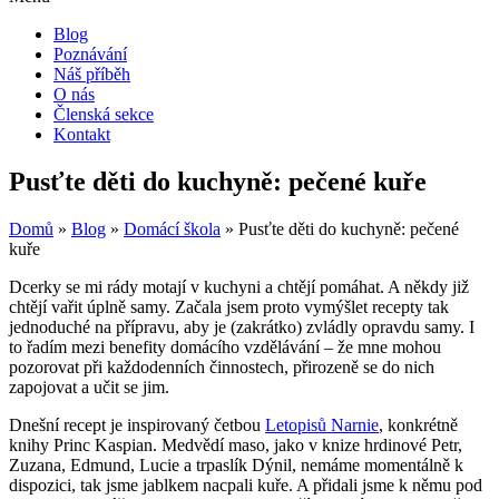
Blog
Poznávání
Náš příběh
O nás
Členská sekce
Kontakt
Pusťte děti do kuchyně: pečené kuře
Domů
»
Blog
»
Domácí škola
»
Pusťte děti do kuchyně: pečené
kuře
Dcerky se mi rády motají v kuchyni a chtějí pomáhat. A někdy již
chtějí vařit úplně samy. Začala jsem proto vymýšlet recepty tak
jednoduché na přípravu, aby je (zakrátko) zvládly opravdu samy. I
to řadím mezi benefity domácího vzdělávání – že mne mohou
pozorovat při každodenních činnostech, přirozeně se do nich
zapojovat a učit se jim.
Dnešní recept je inspirovaný četbou
Letopisů Narnie
, konkrétně
knihy Princ Kaspian. Medvědí maso, jako v knize hrdinové Petr,
Zuzana, Edmund, Lucie a trpaslík Dýnil, nemáme momentálně k
dispozici, tak jsme jablkem nacpali kuře. A přidali jsme k němu pod