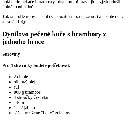
poklici do pekáče i brambory, abychom přípravu jídla zjednodušili
úplně maximálně.
Tak si hoďte nohy na stůl (zasloužíte si to, ne, že ne!) a nechte děti,
ať se činí. 😎
Dýnilovo pečené kuře s brambory z
jednoho hrnce
Suroviny
Pro 4 strávníky budete potřebovat:
2 cibule
olivový olej
sůl
800 g brambor
4 stroužky česneku
1 kuře
1 – 2 jablka
sáček mražené “baby” zeleniny