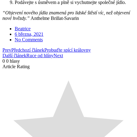
Podávejte s úsměvem a plně si vychutnejte společné jídlo.
“Objevení nového jídla znamená pro lidské štěstí víc, než objevení
nové hvězdy.”
Anthelme Brillat-Savarin
Beatrice
6 března, 2021
No Comments
Prev
Předchozí článek
Probuďte spící královny
Další článek
Ruce od hlíny
Next
0
0
hlasy
Article Rating