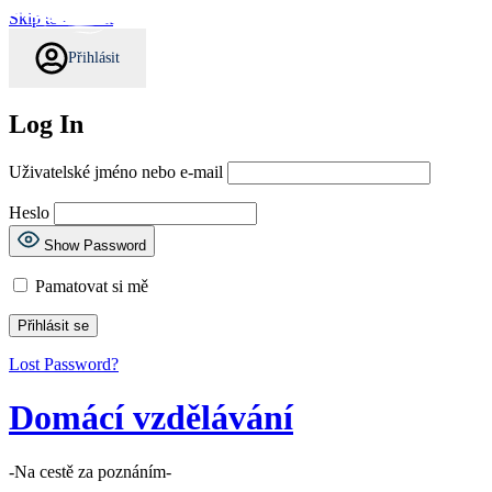
Skip to content
Přihlásit
Log In
Uživatelské jméno nebo e-mail
Heslo
Show Password
Pamatovat si mě
Lost Password?
Domácí vzdělávání
-Na cestě za poznáním-