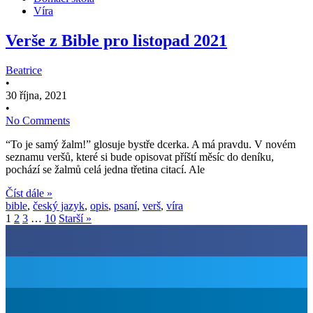
Víra
Verše z Bible pro listopad 2021
Beatrice
•
30 října, 2021
•
No Comments
“To je samý žalm!” glosuje bystře dcerka. A má pravdu. V novém
seznamu veršů, které si bude opisovat příští měsíc do deníku,
pochází se žalmů celá jedna třetina citací. Ale
Číst dále »
bible
,
český jazyk
,
opis
,
psaní
,
verš
,
víra
1
2
3
…
10
Starší »