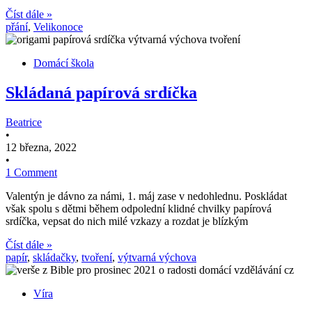
Číst dále »
přání
,
Velikonoce
Domácí škola
Skládaná papírová srdíčka
Beatrice
•
12 března, 2022
•
1 Comment
Valentýn je dávno za námi, 1. máj zase v nedohlednu. Poskládat
však spolu s dětmi během odpolední klidné chvilky papírová
srdíčka, vepsat do nich milé vzkazy a rozdat je blízkým
Číst dále »
papír
,
skládačky
,
tvoření
,
výtvarná výchova
Víra