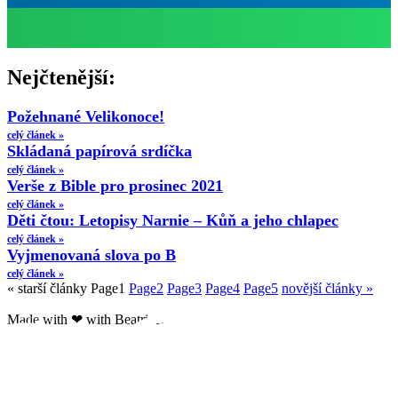
Nejčtenější:
Požehnané Velikonoce!
celý článek »
Skládaná papírová srdíčka
celý článek »
Verše z Bible pro prosinec 2021
celý článek »
Děti čtou: Letopisy Narnie – Kůň a jeho chlapec
celý článek »
Vyjmenovaná slova po B
celý článek »
« starší články
Page
1
Page
2
Page
3
Page
4
Page
5
novější články »
Made with ❤ with Beatrice.