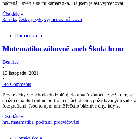
načtená,” svěřila se mi kamarádka. “Já jsem je asi vyjmenovat
Číst dále »
3. třída
,
český jazyk
,
vyjmenovaná slova
Domácí škola
Matematika zábavně aneb Škola hrou
Beatrice
•
13 listopadu, 2021
•
No Comments
Prodavačky v obchodech doplňují do regálů vánoční zboží a my se
snažíme naplnit online portfolia našich dcerek požadovanými videi a
fotografiemi. Jsou to nyní mírně řečeno bláznivé dny, kdy se
Číst dále »
hra
,
matematika
,
počítání
,
procvičování
Domácí škola