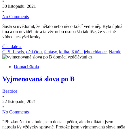
•
30 listopadu, 2021
•
No Comments
Šasta si uvědomil, že někdo nebo něco kráčí vedle něj. Byla úplná
tma a on neviděl nic a ta věc nebo osoba šla tak tiše, že vlastně
vůbec neslyšel kroky.
Číst dále »
C. S. Lewis
,
děti čtou
,
fantasy
,
kniha
,
Kůň a jeho chlapec
,
Narnie
Domácí škola
Vyjmenovaná slova po B
Beatrice
•
22 listopadu, 2021
•
No Comments
“Při zkoušení u tabule jsem dostala pětku, ale do diktátu jsem
napsala i/y vždycky správně. Protože jsem vyjmenovaná slova měla