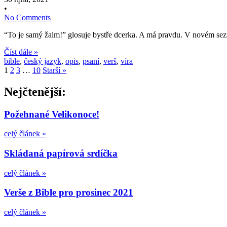
•
No Comments
“To je samý žalm!” glosuje bystře dcerka. A má pravdu. V novém seznam
Číst dále »
bible
,
český jazyk
,
opis
,
psaní
,
verš
,
víra
1
2
3
…
10
Starší »
Nejčtenější:
Požehnané Velikonoce!
celý článek »
Skládaná papírová srdíčka
celý článek »
Verše z Bible pro prosinec 2021
celý článek »