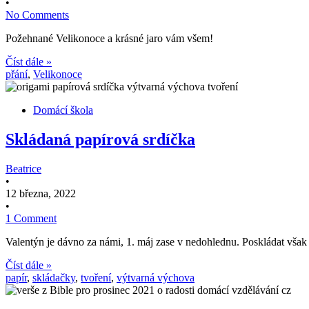
•
No Comments
Požehnané Velikonoce a krásné jaro vám všem!
Číst dále »
přání
,
Velikonoce
Domácí škola
Skládaná papírová srdíčka
Beatrice
•
12 března, 2022
•
1 Comment
Valentýn je dávno za námi, 1. máj zase v nedohlednu. Poskládat však 
Číst dále »
papír
,
skládačky
,
tvoření
,
výtvarná výchova