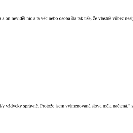
a on neviděl nic a ta věc nebo osoba šla tak tiše, že vlastně vůbec nesl
la i/y vždycky správně. Protože jsem vyjmenovaná slova měla načtená,” 