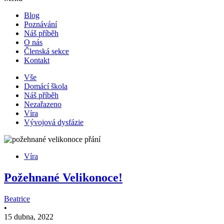
Blog
Poznávání
Náš příběh
O nás
Členská sekce
Kontakt
Vše
Domácí škola
Náš příběh
Nezařazeno
Víra
Vývojová dysfázie
Víra
Požehnané Velikonoce!
Beatrice
•
15 dubna, 2022