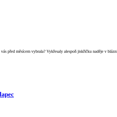
pro vás před měsícem vybrala? Vykřesaly alespoň jiskřičku naděje v bl
hlapec