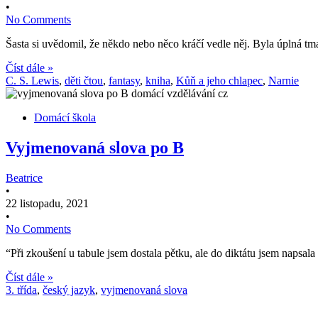
•
No Comments
Šasta si uvědomil, že někdo nebo něco kráčí vedle něj. Byla úplná tma 
Číst dále »
C. S. Lewis
,
děti čtou
,
fantasy
,
kniha
,
Kůň a jeho chlapec
,
Narnie
Domácí škola
Vyjmenovaná slova po B
Beatrice
•
22 listopadu, 2021
•
No Comments
“Při zkoušení u tabule jsem dostala pětku, ale do diktátu jsem napsa
Číst dále »
3. třída
,
český jazyk
,
vyjmenovaná slova