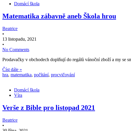
Domácí škola
Matematika zábavně aneb Škola hrou
Beatrice
•
13 listopadu, 2021
•
No Comments
Prodavačky v obchodech doplňují do regálů vánoční zboží a my se snaž
Číst dále »
hra
,
matematika
,
počítání
,
procvičování
Domácí škola
Víra
Verše z Bible pro listopad 2021
Beatrice
•
30 října, 2021