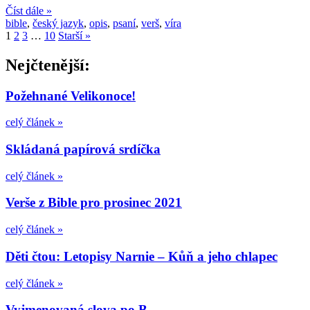
Číst dále »
bible
,
český jazyk
,
opis
,
psaní
,
verš
,
víra
1
2
3
…
10
Starší »
Nejčtenější:
Požehnané Velikonoce!
celý článek »
Skládaná papírová srdíčka
celý článek »
Verše z Bible pro prosinec 2021
celý článek »
Děti čtou: Letopisy Narnie – Kůň a jeho chlapec
celý článek »
Vyjmenovaná slova po B