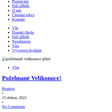
Poznávání
Náš příběh
O nás
Členská sekce
Kontakt
Vše
Domácí škola
Náš příběh
Nezařazeno
Víra
Vývojová dysfázie
Víra
Požehnané Velikonoce!
Beatrice
•
15 dubna, 2022
•
No Comments