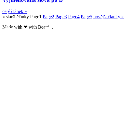
celý článek »
« starší články
Page
1
Page
2
Page
3
Page
4
Page
5
novější články »
Made with ❤ with Beatrice.