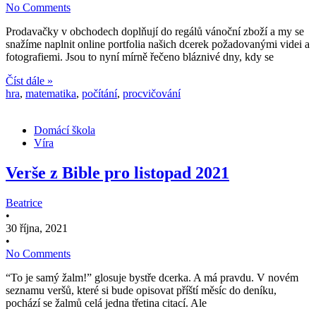
No Comments
Prodavačky v obchodech doplňují do regálů vánoční zboží a my se
snažíme naplnit online portfolia našich dcerek požadovanými videi a
fotografiemi. Jsou to nyní mírně řečeno bláznivé dny, kdy se
Číst dále »
hra
,
matematika
,
počítání
,
procvičování
Domácí škola
Víra
Verše z Bible pro listopad 2021
Beatrice
•
30 října, 2021
•
No Comments
“To je samý žalm!” glosuje bystře dcerka. A má pravdu. V novém
seznamu veršů, které si bude opisovat příští měsíc do deníku,
pochází se žalmů celá jedna třetina citací. Ale