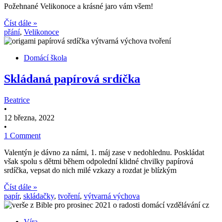
Požehnané Velikonoce a krásné jaro vám všem!
Číst dále »
přání
,
Velikonoce
Domácí škola
Skládaná papírová srdíčka
Beatrice
•
12 března, 2022
•
1 Comment
Valentýn je dávno za námi, 1. máj zase v nedohlednu. Poskládat
však spolu s dětmi během odpolední klidné chvilky papírová
srdíčka, vepsat do nich milé vzkazy a rozdat je blízkým
Číst dále »
papír
,
skládačky
,
tvoření
,
výtvarná výchova
Víra