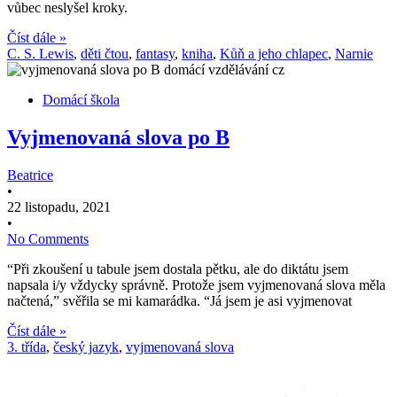
vůbec neslyšel kroky.
Číst dále »
C. S. Lewis
,
děti čtou
,
fantasy
,
kniha
,
Kůň a jeho chlapec
,
Narnie
Domácí škola
Vyjmenovaná slova po B
Beatrice
•
22 listopadu, 2021
•
No Comments
“Při zkoušení u tabule jsem dostala pětku, ale do diktátu jsem
napsala i/y vždycky správně. Protože jsem vyjmenovaná slova měla
načtená,” svěřila se mi kamarádka. “Já jsem je asi vyjmenovat
Číst dále »
3. třída
,
český jazyk
,
vyjmenovaná slova