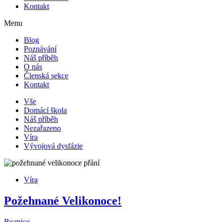
Kontakt
Menu
Blog
Poznávání
Náš příběh
O nás
Členská sekce
Kontakt
Vše
Domácí škola
Náš příběh
Nezařazeno
Víra
Vývojová dysfázie
Víra
Požehnané Velikonoce!
Beatrice