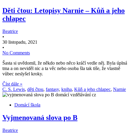
Děti čtou: Letopisy Narnie – Kůň a jeho
chlapec
Beatrice
•
30 listopadu, 2021
•
No Comments
Šasta si uvědomil, že někdo nebo něco kráčí vedle něj. Byla úplná
tma a on neviděl nic a ta věc nebo osoba šla tak tiše, že vlastně
vůbec neslyšel kroky.
Číst dále »
C. S. Lewis
,
děti čtou
,
fantasy
,
kniha
,
Kůň a jeho chlapec
,
Narnie
Domácí škola
Vyjmenovaná slova po B
Beatrice