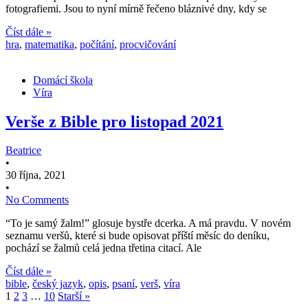
fotografiemi. Jsou to nyní mírně řečeno bláznivé dny, kdy se
Číst dále »
hra
,
matematika
,
počítání
,
procvičování
Domácí škola
Víra
Verše z Bible pro listopad 2021
Beatrice
•
30 října, 2021
•
No Comments
“To je samý žalm!” glosuje bystře dcerka. A má pravdu. V novém
seznamu veršů, které si bude opisovat příští měsíc do deníku,
pochází se žalmů celá jedna třetina citací. Ale
Číst dále »
bible
,
český jazyk
,
opis
,
psaní
,
verš
,
víra
1
2
3
…
10
Starší »