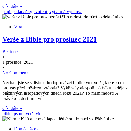
Číst dále »
papír
,
skládačky
,
tvoření
,
výtvarná výchova
Víra
Verše z Bible pro prosinec 2021
Beatrice
•
1 prosince, 2021
•
No Comments
Nechali jste se v listopadu doprovázet biblickými verši, které jsem
pro vás před měsícem vybrala? Vykřesaly alespoň jiskřičku naděje v
bláznivých listopadových dnech roku 2021? To mám radost! A
právě o radosti mluví
Číst dále »
bible
,
psaní
,
verš
,
víra
Domácí škola