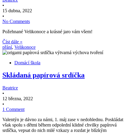
•
15 dubna, 2022
•
No Comments
Požehnané Velikonoce a krásné jaro vám všem!
Číst dále »
přání
,
Velikonoce
Domácí škola
Skládaná papírová srdíčka
Beatrice
•
12 března, 2022
•
1 Comment
Valentýn je dávno za námi, 1. máj zase v nedohlednu. Poskládat
však spolu s dětmi během odpolední klidné chvilky papírová
srdíčka, vepsat do nich milé vzkazy a rozdat je blízkým