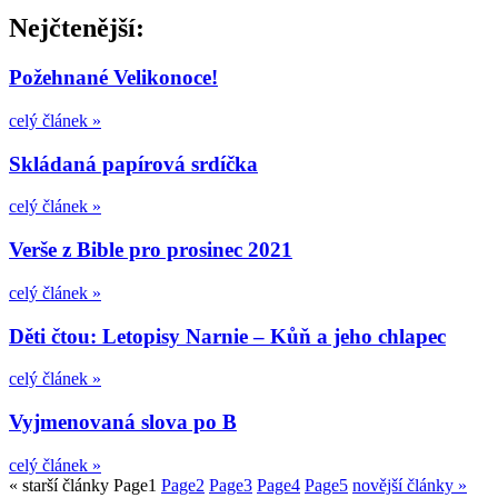
Nejčtenější:
Požehnané Velikonoce!
celý článek »
Skládaná papírová srdíčka
celý článek »
Verše z Bible pro prosinec 2021
celý článek »
Děti čtou: Letopisy Narnie – Kůň a jeho chlapec
celý článek »
Vyjmenovaná slova po B
celý článek »
« starší články
Page
1
Page
2
Page
3
Page
4
Page
5
novější články »