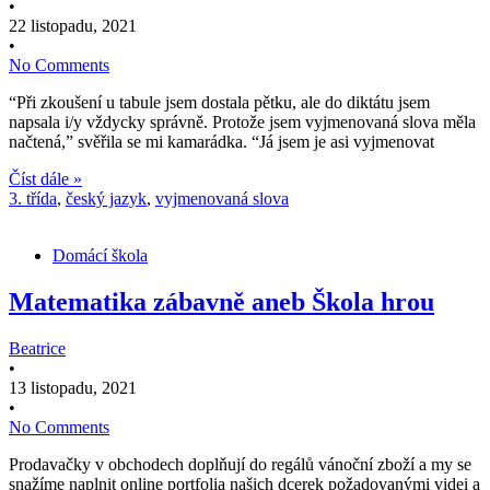
•
22 listopadu, 2021
•
No Comments
“Při zkoušení u tabule jsem dostala pětku, ale do diktátu jsem
napsala i/y vždycky správně. Protože jsem vyjmenovaná slova měla
načtená,” svěřila se mi kamarádka. “Já jsem je asi vyjmenovat
Číst dále »
3. třída
,
český jazyk
,
vyjmenovaná slova
Domácí škola
Matematika zábavně aneb Škola hrou
Beatrice
•
13 listopadu, 2021
•
No Comments
Prodavačky v obchodech doplňují do regálů vánoční zboží a my se
snažíme naplnit online portfolia našich dcerek požadovanými videi a